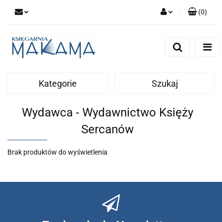
(
0
)
Zaloguj się
Zarejestruj się
Dodaj zgłoszenie
Kategorie
Szukaj
Wydawca - Wydawnictwo Księży
Sercanów
Brak produktów do wyświetlenia