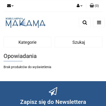
(
0
)
Zaloguj się
Zarejestruj się
Dodaj zgłoszenie
Kategorie
Szukaj
Opowiadania
Brak produktów do wyświetlenia
Zapisz się do Newslettera