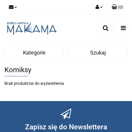
(
0
)
Zaloguj się
Zarejestruj się
Dodaj zgłoszenie
Kategorie
Szukaj
Komiksy
Brak produktów do wyświetlenia
Zapisz się do Newslettera