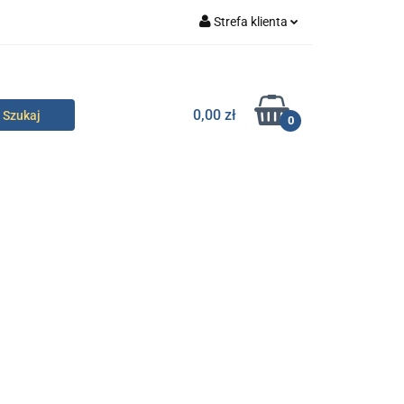
Strefa klienta
specjalne
Zaloguj się
Zarejestruj się
0,00 zł
0
Dodaj zgłoszenie