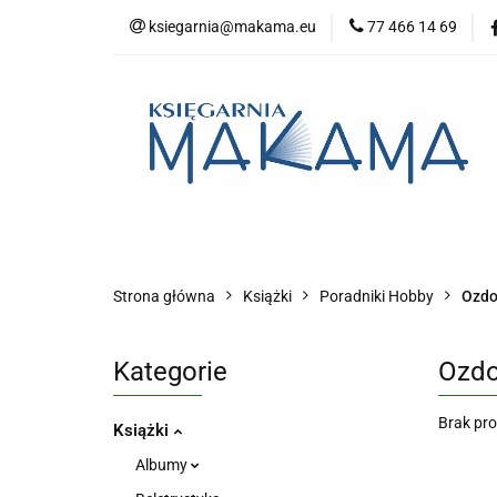
ksiegarnia@makama.eu
77 466 14 69
Kategorie
No
Aktualności
Kategorie
Nowości
Bestsellery
P
Strona główna
Książki
Poradniki Hobby
Ozdo
Kategorie
Ozdo
Brak pr
Książki
Albumy