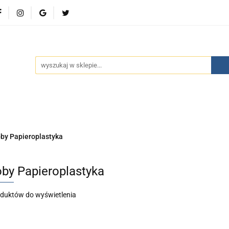
wości
Bestsellery
Polecamy
Kontakt
Oferty 
olecamy
Kontakt
Oferty specjalne
Aktualności
by Papieroplastyka
by Papieroplastyka
oduktów do wyświetlenia