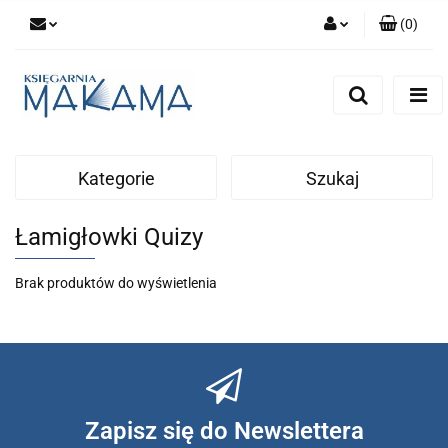
(
0
)
Zaloguj się
Zarejestruj się
Dodaj zgłoszenie
Kategorie
Szukaj
Łamigłowki Quizy
Brak produktów do wyświetlenia
Zapisz się do Newslettera