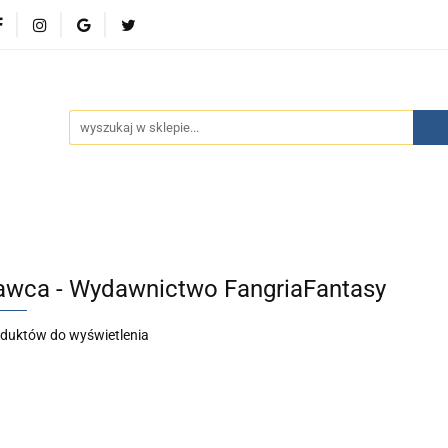
wości
Bestsellery
Polecamy
Kontakt
Oferty 
olecamy
Kontakt
Oferty specjalne
Aktualności
wca - Wydawnictwo FangriaFantasy
oduktów do wyświetlenia