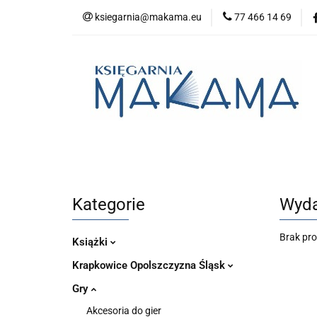
ksiegarnia@makama.eu
77 466 14 69
Kategorie
No
Aktualności
Kategorie
Nowości
Bestsellery
P
Kategorie
Wyda
Brak pr
Książki
Krapkowice Opolszczyzna Śląsk
Gry
Akcesoria do gier