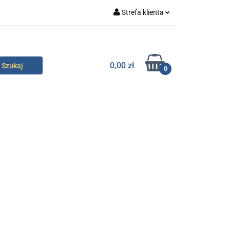
Strefa klienta
specjalne
Zaloguj się
Zarejestruj się
0,00 zł
0
Dodaj zgłoszenie