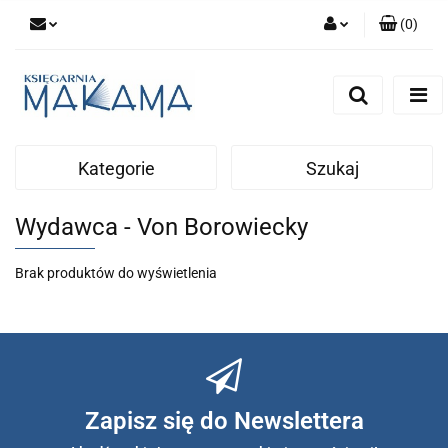
(
0
)
Zaloguj się
Zarejestruj się
Dodaj zgłoszenie
Kategorie
Szukaj
Wydawca - Von Borowiecky
Brak produktów do wyświetlenia
Zapisz się do Newslettera