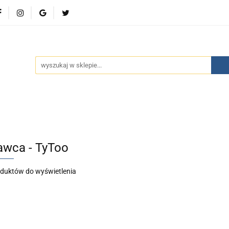
wości
Bestsellery
Polecamy
Kontakt
Oferty 
olecamy
Kontakt
Oferty specjalne
Aktualności
wca - TyToo
oduktów do wyświetlenia