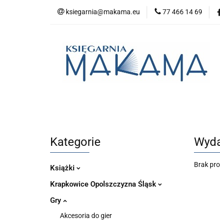
ksiegarnia@makama.eu
77 466 14 69
Kategorie
No
Aktualności
Kategorie
Nowości
Bestsellery
P
Kategorie
Wyda
Brak pr
Książki
Krapkowice Opolszczyzna Śląsk
Gry
Akcesoria do gier