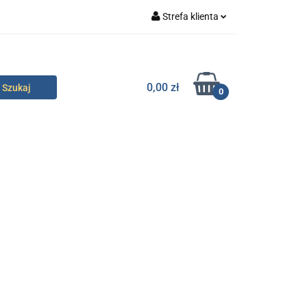
Strefa klienta
specjalne
Zaloguj się
Zarejestruj się
0,00 zł
0
Dodaj zgłoszenie