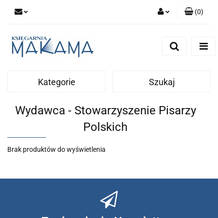
(
0
)
Zaloguj się
Zarejestruj się
Dodaj zgłoszenie
Kategorie
Szukaj
Wydawca - Stowarzyszenie Pisarzy
Polskich
Brak produktów do wyświetlenia