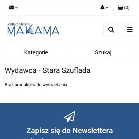
(
0
)
Zaloguj się
Zarejestruj się
Dodaj zgłoszenie
Kategorie
Szukaj
Wydawca - Stara Szuflada
Brak produktów do wyświetlenia
Zapisz się do Newslettera