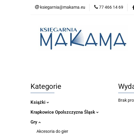
ksiegarnia@makama.eu
77 466 14 69
Kategorie
No
Aktualności
Kategorie
Nowości
Bestsellery
P
Kategorie
Wyda
Brak pr
Książki
Krapkowice Opolszczyzna Śląsk
Gry
Akcesoria do gier