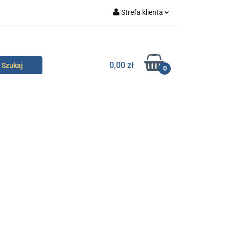
Strefa klienta
specjalne
Zaloguj się
Zarejestruj się
0,00 zł
0
Dodaj zgłoszenie