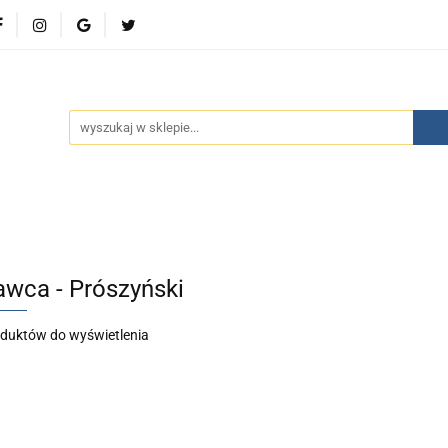
wości
Bestsellery
Polecamy
Kontakt
Oferty 
olecamy
Kontakt
Oferty specjalne
Aktualności
wca - Prószyński
oduktów do wyświetlenia