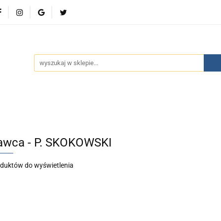
wości
Bestsellery
Polecamy
Kontakt
Oferty 
olecamy
Kontakt
Oferty specjalne
Aktualności
wca - P. SKOKOWSKI
oduktów do wyświetlenia