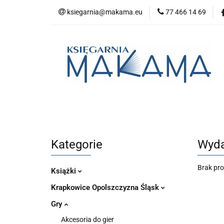
ksiegarnia@makama.eu
77 466 14 69
Kategorie
No
Aktualności
Kategorie
Nowości
Bestsellery
P
Kategorie
Wyda
Brak pr
Książki
Krapkowice Opolszczyzna Śląsk
Gry
Akcesoria do gier