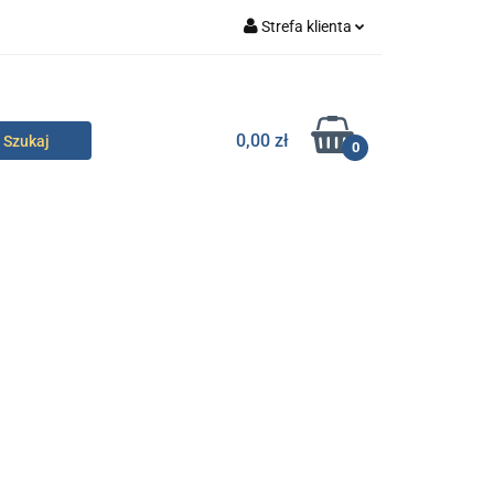
Strefa klienta
specjalne
Zaloguj się
Zarejestruj się
0,00 zł
0
Dodaj zgłoszenie