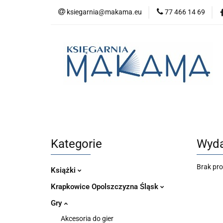
ksiegarnia@makama.eu
77 466 14 69
Kategorie
No
Aktualności
Kategorie
Nowości
Bestsellery
P
Kategorie
Wyda
Brak pr
Książki
Krapkowice Opolszczyzna Śląsk
Gry
Akcesoria do gier