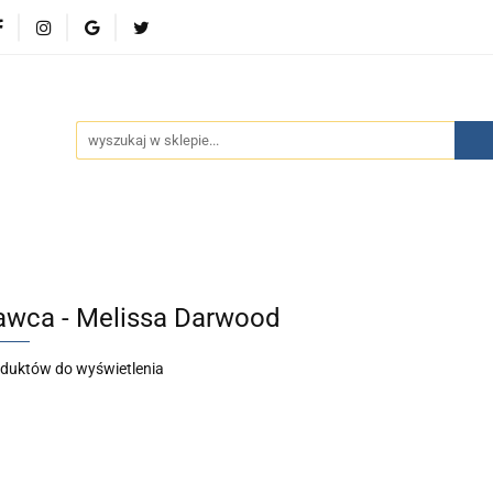
wości
Bestsellery
Polecamy
Kontakt
Oferty 
olecamy
Kontakt
Oferty specjalne
Aktualności
wca - Melissa Darwood
oduktów do wyświetlenia