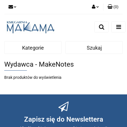
(
0
)
Zaloguj się
Zarejestruj się
Dodaj zgłoszenie
Kategorie
Szukaj
Wydawca - MakeNotes
Brak produktów do wyświetlenia
Zapisz się do Newslettera