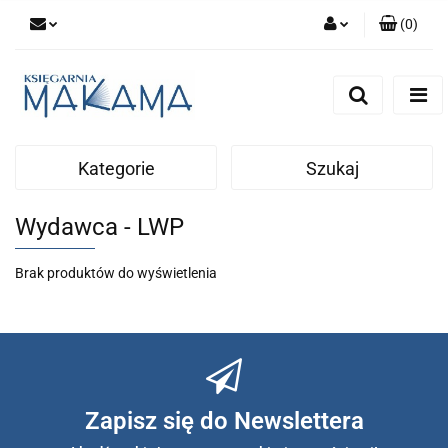
(
0
)
Zaloguj się
Zarejestruj się
Dodaj zgłoszenie
Kategorie
Szukaj
Wydawca - LWP
Brak produktów do wyświetlenia
Zapisz się do Newslettera