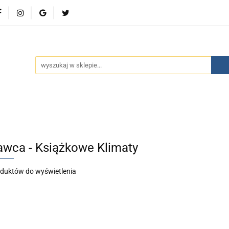
wości
Bestsellery
Polecamy
Kontakt
Oferty 
olecamy
Kontakt
Oferty specjalne
Aktualności
wca - Książkowe Klimaty
oduktów do wyświetlenia