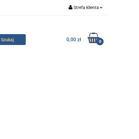
Strefa klienta
specjalne
Zaloguj się
Zarejestruj się
0,00 zł
0
Dodaj zgłoszenie