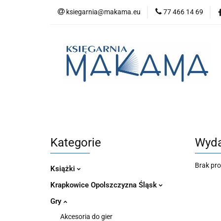
ksiegarnia@makama.eu
77 466 14 69
Kategorie
No
Aktualności
Kategorie
Nowości
Bestsellery
P
Kategorie
Wyda
Brak pr
Książki
Krapkowice Opolszczyzna Śląsk
Gry
Akcesoria do gier