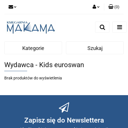
(
0
)
Zaloguj się
Zarejestruj się
Dodaj zgłoszenie
Kategorie
Szukaj
Wydawca - Kids euroswan
Brak produktów do wyświetlenia
Zapisz się do Newslettera