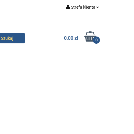
Strefa klienta
specjalne
Zaloguj się
Zarejestruj się
0,00 zł
0
Dodaj zgłoszenie