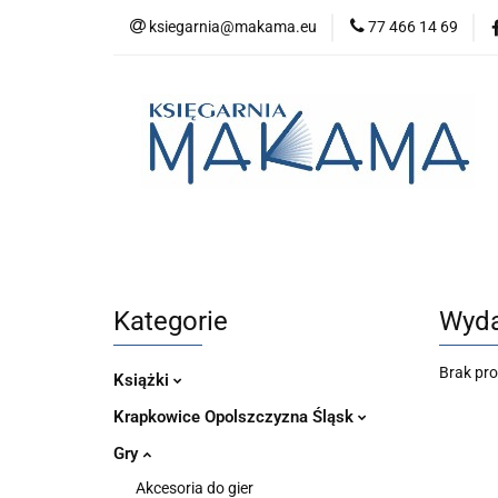
ksiegarnia@makama.eu
77 466 14 69
Kategorie
No
Aktualności
Kategorie
Nowości
Bestsellery
P
Kategorie
Wyda
Brak pr
Książki
Krapkowice Opolszczyzna Śląsk
Gry
Akcesoria do gier