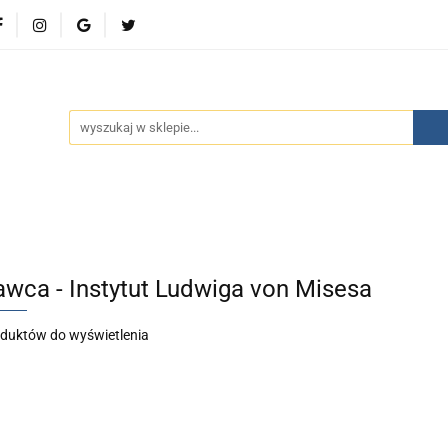
wości
Bestsellery
Polecamy
Kontakt
Oferty 
olecamy
Kontakt
Oferty specjalne
Aktualności
wca - Instytut Ludwiga von Misesa
oduktów do wyświetlenia