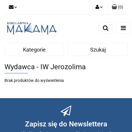
(
0
)
Zaloguj się
Zarejestruj się
Dodaj zgłoszenie
Kategorie
Szukaj
Wydawca - IW Jerozolima
Brak produktów do wyświetlenia
Zapisz się do Newslettera