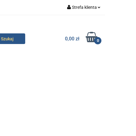
Strefa klienta
specjalne
Zaloguj się
Zarejestruj się
0,00 zł
0
Dodaj zgłoszenie