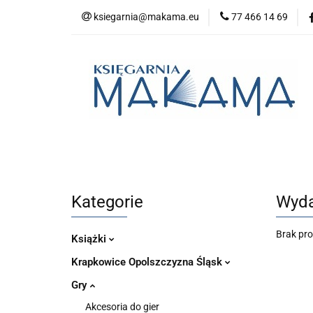
ksiegarnia@makama.eu
77 466 14 69
Kategorie
No
Aktualności
Kategorie
Nowości
Bestsellery
P
Kategorie
Wyda
Brak pr
Książki
Krapkowice Opolszczyzna Śląsk
Gry
Akcesoria do gier