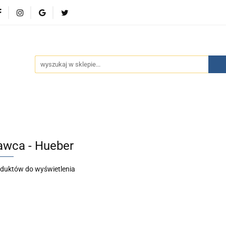
wości
Bestsellery
Polecamy
Kontakt
Oferty 
olecamy
Kontakt
Oferty specjalne
Aktualności
wca - Hueber
oduktów do wyświetlenia