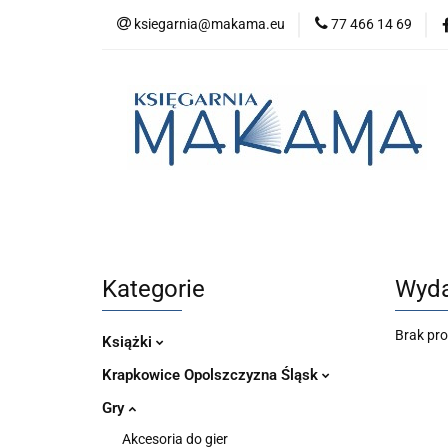
ksiegarnia@makama.eu
77 466 14 69
Kategorie
No
Aktualności
Kategorie
Nowości
Bestsellery
P
Kategorie
Wyda
Brak pr
Książki
Krapkowice Opolszczyzna Śląsk
Gry
Akcesoria do gier