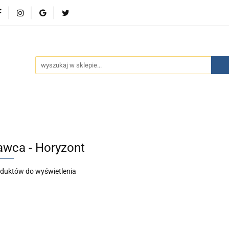
wości
Bestsellery
Polecamy
Kontakt
Oferty 
olecamy
Kontakt
Oferty specjalne
Aktualności
wca - Horyzont
oduktów do wyświetlenia