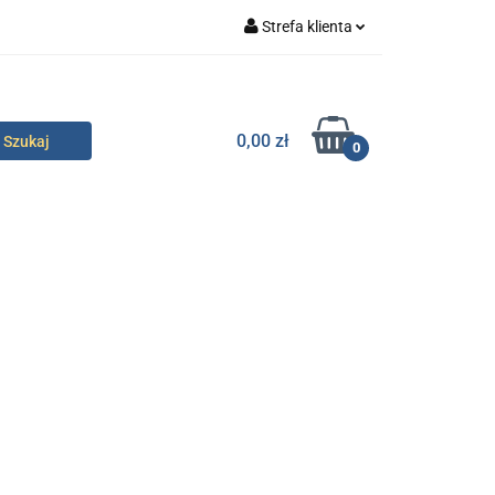
Strefa klienta
specjalne
Zaloguj się
Zarejestruj się
0,00 zł
0
Dodaj zgłoszenie