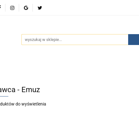
wości
Bestsellery
Polecamy
Kontakt
Oferty 
olecamy
Kontakt
Oferty specjalne
Aktualności
wca - Emuz
oduktów do wyświetlenia