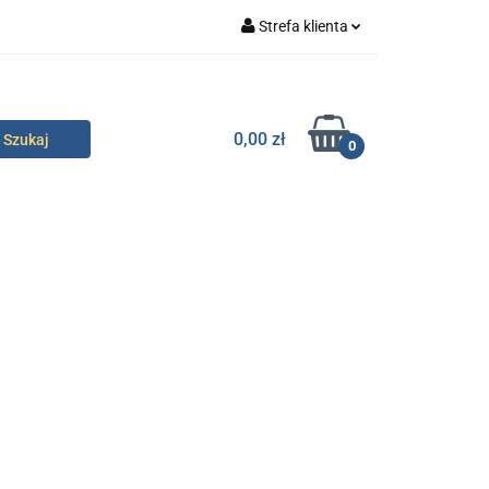
Strefa klienta
specjalne
Zaloguj się
Zarejestruj się
0,00 zł
0
Dodaj zgłoszenie