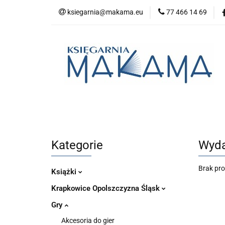
ksiegarnia@makama.eu
77 466 14 69
Kategorie
No
Aktualności
Kategorie
Nowości
Bestsellery
P
Kategorie
Wyda
Brak pr
Książki
Krapkowice Opolszczyzna Śląsk
Gry
Akcesoria do gier