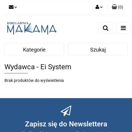
(
0
)
Zaloguj się
Zarejestruj się
Dodaj zgłoszenie
Kategorie
Szukaj
Wydawca - Ei System
Brak produktów do wyświetlenia
Zapisz się do Newslettera