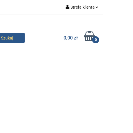
Strefa klienta
specjalne
Zaloguj się
Zarejestruj się
0,00 zł
0
Dodaj zgłoszenie