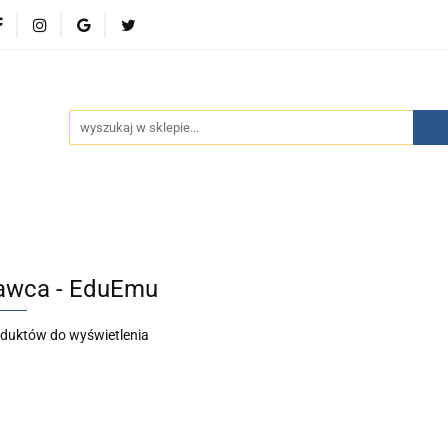
wości
Bestsellery
Polecamy
Kontakt
Oferty 
olecamy
Kontakt
Oferty specjalne
Aktualności
wca - EduEmu
oduktów do wyświetlenia