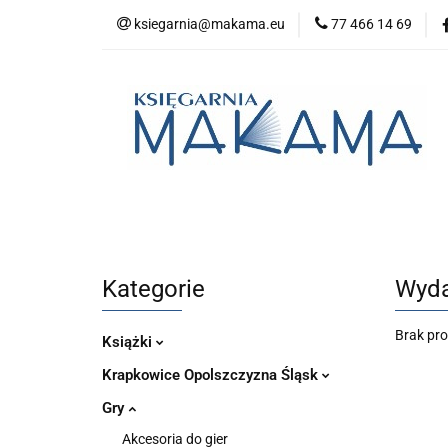
ksiegarnia@makama.eu
77 466 14 69
Kategorie
No
Aktualności
Kategorie
Nowości
Bestsellery
P
Kategorie
Wyda
Brak pr
Książki
Krapkowice Opolszczyzna Śląsk
Gry
Akcesoria do gier