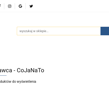
wości
Bestsellery
Polecamy
Kontakt
Oferty 
olecamy
Kontakt
Oferty specjalne
Aktualności
wca - CoJaNaTo
oduktów do wyświetlenia