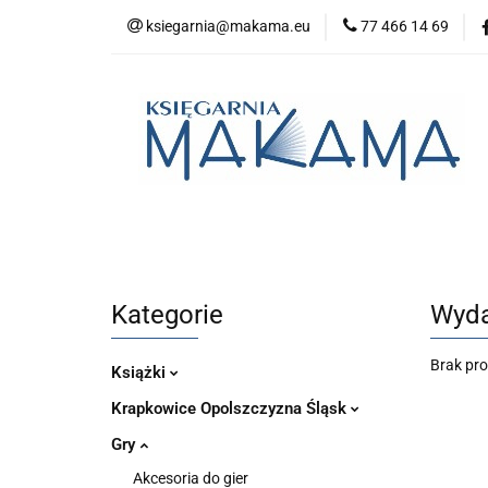
ksiegarnia@makama.eu
77 466 14 69
Kategorie
No
Aktualności
Kategorie
Nowości
Bestsellery
P
Kategorie
Wyda
Brak pr
Książki
Krapkowice Opolszczyzna Śląsk
Gry
Akcesoria do gier