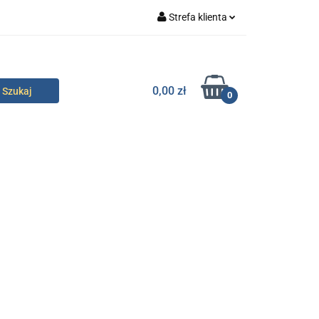
Strefa klienta
specjalne
Zaloguj się
Zarejestruj się
0,00 zł
0
Dodaj zgłoszenie