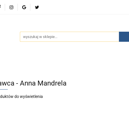
wości
Bestsellery
Polecamy
Kontakt
Oferty 
olecamy
Kontakt
Oferty specjalne
Aktualności
wca - Anna Mandrela
oduktów do wyświetlenia