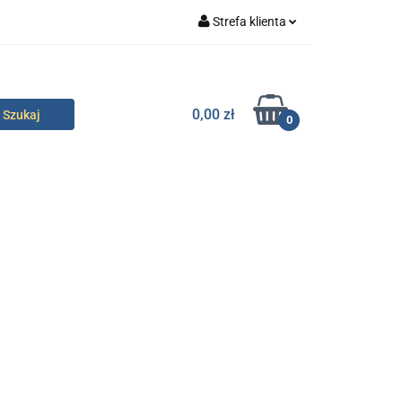
Strefa klienta
specjalne
Zaloguj się
Zarejestruj się
0,00 zł
0
Dodaj zgłoszenie