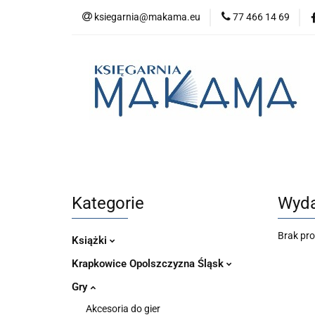
ksiegarnia@makama.eu
77 466 14 69
Kategorie
No
Aktualności
Kategorie
Nowości
Bestsellery
P
Kategorie
Wyda
Brak pr
Książki
Krapkowice Opolszczyzna Śląsk
Gry
Akcesoria do gier