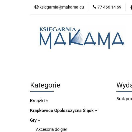
ksiegarnia@makama.eu
77 466 14 69
Kategorie
No
Aktualności
Kategorie
Nowości
Bestsellery
P
Kategorie
Wyda
Brak pr
Książki
Krapkowice Opolszczyzna Śląsk
Gry
Akcesoria do gier