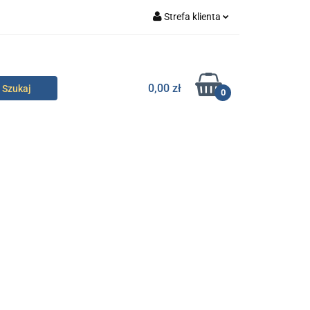
Strefa klienta
specjalne
Zaloguj się
Zarejestruj się
0,00 zł
0
Dodaj zgłoszenie