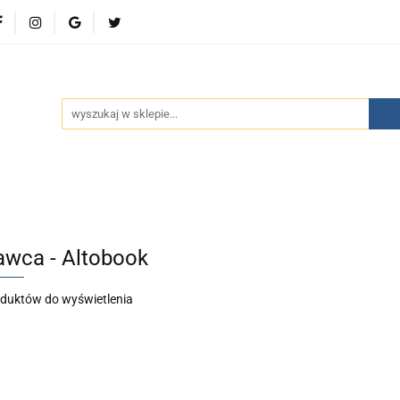
wości
Bestsellery
Polecamy
Kontakt
Oferty 
olecamy
Kontakt
Oferty specjalne
Aktualności
wca - Altobook
oduktów do wyświetlenia