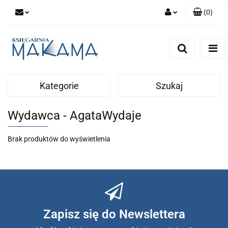
(
0
)
Zaloguj się
Zarejestruj się
Dodaj zgłoszenie
Kategorie
Szukaj
Wydawca - AgataWydaje
Brak produktów do wyświetlenia
Zapisz się do Newslettera