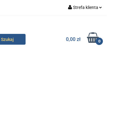
Strefa klienta
specjalne
Zaloguj się
Zarejestruj się
0,00 zł
0
Dodaj zgłoszenie