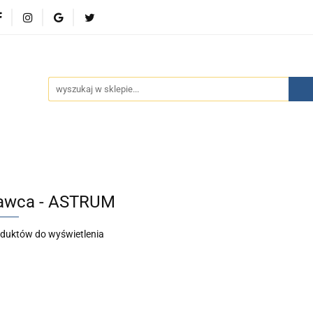
wości
Bestsellery
Polecamy
Kontakt
Oferty 
olecamy
Kontakt
Oferty specjalne
Aktualności
awca - ASTRUM
oduktów do wyświetlenia