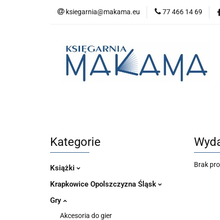
ksiegarnia@makama.eu
77 466 14 69
Kategorie
No
Aktualności
Kategorie
Nowości
Bestsellery
P
Kategorie
Wyd
Brak pr
Książki
Krapkowice Opolszczyzna Śląsk
Gry
Akcesoria do gier