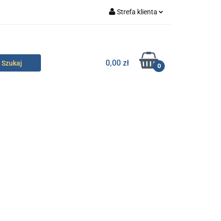
Strefa klienta
specjalne
Zaloguj się
Zarejestruj się
0,00 zł
0
Dodaj zgłoszenie