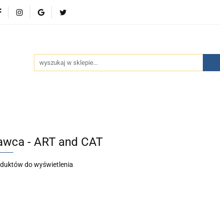
wości
Bestsellery
Polecamy
Kontakt
Oferty 
olecamy
Kontakt
Oferty specjalne
Aktualności
wca - ART and CAT
oduktów do wyświetlenia