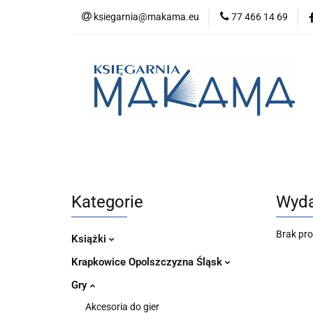
ksiegarnia@makama.eu
77 466 14 69
Kategorie
No
Aktualności
Kategorie
Nowości
Bestsellery
P
Kategorie
Wyda
Brak pr
Książki
Krapkowice Opolszczyzna Śląsk
Gry
Akcesoria do gier